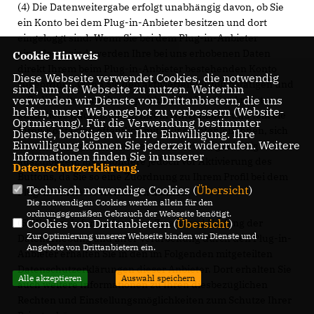
(4) Die Datenweitergabe erfolgt unabhängig davon, ob Sie
ein Konto bei dem Plug-in-Anbieter besitzen und dort
eingeloggt sind. Wenn Sie bei dem Plug-in-Anbieter
eingeloggt sind, werden Ihre bei uns erhobenen Daten
Cookie Hinweis
direkt Ihrem beim Plug-in-Anbieter bestehenden Konto
Diese Webseite verwendet Cookies, die notwendig
zugeordnet. Wenn Sie den aktivierten Button betätigen und
sind, um die Webseite zu nutzen. Weiterhin
verwenden wir Dienste von Drittanbietern, die uns
z. B. die Seite verlinken, speichert der Plug-in-Anbieter
helfen, unser Webangebot zu verbessern (Website-
auch diese Information in Ihrem Nutzerkonto und teilt sie
Optmierung). Für die Verwendung bestimmter
Ihren Kontakten öffentlich mit. Wir empfehlen Ihnen, sich
Dienste, benötigen wir Ihre Einwilligung. Ihre
Einwilligung können Sie jederzeit widerrufen. Weitere
nach Nutzung eines sozialen Netzwerks regelmäßig
Informationen finden Sie in unserer
auszuloggen, insbesondere jedoch vor Aktivierung des
Datenschutzerklärung
.
Buttons, da Sie so eine Zuordnung zu Ihrem Profil bei dem
Technisch notwendige Cookies (
Übersicht
)
Plug-in-Anbieter vermeiden können.
Die notwendigen Cookies werden allein für den
ordnungsgemäßen Gebrauch der Webseite benötigt.
(5) Weitere Informationen zu Zweck und Umfang der
Cookies von Drittanbietern (
Übersicht
)
Zur Optimierung unserer Webseite binden wir Dienste und
Datenerhebung und ihrer Verarbeitung durch den Plug-in-
Angebote von Drittanbietern ein.
Anbieter erhalten Sie in den im Folgenden mitgeteilten
Datenschutzerklärungen dieser Anbieter. Dort erhalten Sie
Alle akzeptieren
Auswahl speichern
auch weitere Informationen zu Ihren diesbezüglichen
Rechten und Einstellungsmöglichkeiten zum Schutze Ihrer