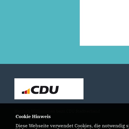
Herzlich Willkommen beim CDU Stadtverband
Cookie Hinweis
Rösrath
Diese Webseite verwendet Cookies, die notwendig si