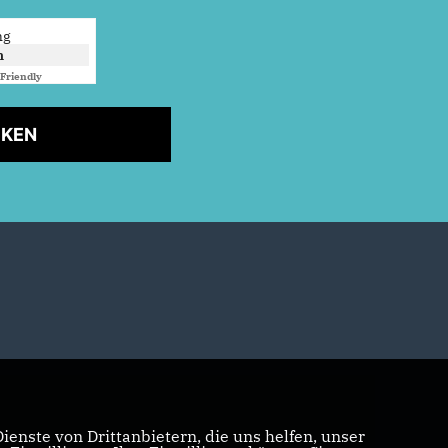
ng
n
Friendly
Captcha ⇗
CKEN
enste von Drittanbietern, die uns helfen, unser