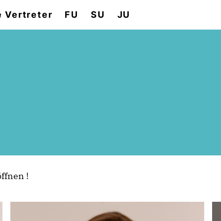
e Vertreter
FU
SU
JU
öffnen !