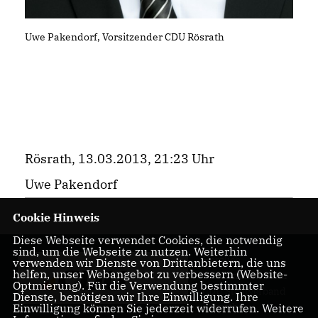
Uwe Pakendorf, Vorsitzender CDU Rösrath
Rösrath, 13.03.2013, 21:23 Uhr
Uwe Pakendorf
Cookie Hinweis
Diese Webseite verwendet Cookies, die notwendig
sind, um die Webseite zu nutzen. Weiterhin
Herzlich
verwenden wir Dienste von Drittanbietern, die uns
helfen, unser Webangebot zu verbessern (Website-
Willkommen beim
Optmierung). Für die Verwendung bestimmter
CDU Stadtverband
Dienste, benötigen wir Ihre Einwilligung. Ihre
Rösrath
Einwilligung können Sie jederzeit widerrufen. Weitere