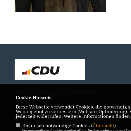
Herzlich Willkommen beim CDU Stadtverband
Cookie Hinweis
Rösrath
Diese Webseite verwendet Cookies, die notwendig si
Webangebot zu verbessern (Website-Optmierung). Fü
jederzeit widerrufen. Weitere Informationen finden
Technisch notwendige Cookies (
Übersicht
)
IMPRESSUM
DATENSCHUTZ
KONTAKT
Die notwendigen Cookies werden allein für den ordnungsgemäßen 