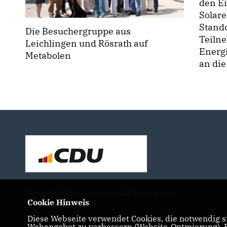
den E
Solar
Stand
Die Besuchergruppe aus
Teilne
Leichlingen und Rösrath auf
Energ
Metabolen
an die
Herzlich Willkommen beim CDU Stadtverband
Cookie Hinweis
Rösrath
Diese Webseite verwendet Cookies, die notwendig si
Webangebot zu verbessern (Website-Optmierung). Fü