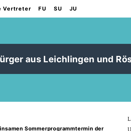
e Vertreter
FU
SU
JU
ürger aus Leichlingen und Rö
L
meinsamen Sommerprogrammtermin der
U