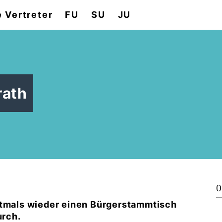
e Vertreter
FU
SU
JU
rath
0
stmals wieder einen Bürgerstammtisch
urch.