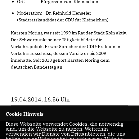
Ort: Bürgerzentrum Kleineichen
Moderation: Dr. Reinhold Henseler
(Stadtratskandidat der CDU für Kleineichen)
Karsten Möring war seit 1999 im Rat der Stadt Köln aktiv.
Der Schwerpunkt seiner Tätigkeit bildete die
Verkehrspolitik. Er war Sprecher der CDU-Fraktion im
Verkehrsausschuss, dessen Vorsitz er bis 2009
innehatte. Seit 2013 gehört Karsten Möring dem
deutschen Bundestag an.
19.04.2014, 16:56 Uhr
Cookie Hinweis
Diese Webseite verwendet Cookies, die notwendig
sind, um die Webseite zu nutzen. Weiterhin
Herzlich
verwenden wir Dienste von Drittanbietern, die uns
helfen, unser Webangebot zu verbessern (Website-