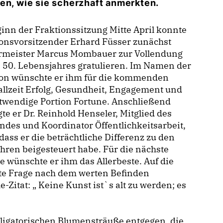
en, wie sie scherzhaft anmerkten.
inn der Fraktionssitzung Mitte April konnte
onsvorsitzender Erhard Füsser zunächst
rmeister Marcus Mombauer zur Vollendung
 50. Lebensjahres gratulieren. Im Namen der
ion wünschte er ihm für die kommenden
allzeit Erfolg, Gesundheit, Engagement und
twendige Portion Fortune. Anschließend
te er Dr. Reinhold Henseler, Mitglied des
ndes und Koordinator Öffentlichkeitsarbeit,
 dass er die beträchtliche Differenz zu den
hren beigesteuert habe. Für die nächste
 wünschte er ihm das Allerbeste. Auf die
ate Frage nach dem werten Befinden
Zitat: „ Keine Kunst ist`s alt zu werden; es
bligatorischen Blumensträuße entgegen, die