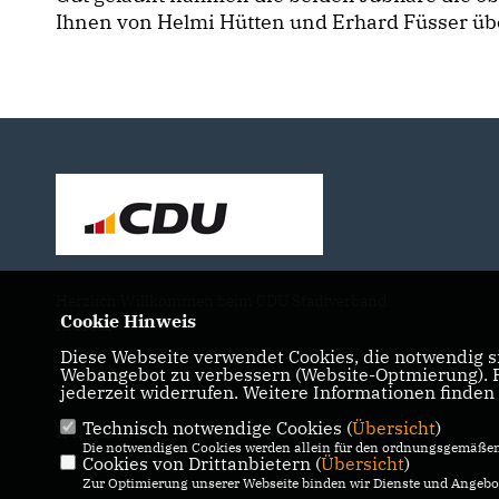
Ihnen von Helmi Hütten und Erhard Füsser übe
Herzlich Willkommen beim CDU Stadtverband
Cookie Hinweis
Rösrath
Diese Webseite verwendet Cookies, die notwendig si
Webangebot zu verbessern (Website-Optmierung). Fü
jederzeit widerrufen. Weitere Informationen finden
Technisch notwendige Cookies (
Übersicht
)
IMPRESSUM
DATENSCHUTZ
KONTAKT
Die notwendigen Cookies werden allein für den ordnungsgemäßen 
Cookies von Drittanbietern (
Übersicht
)
Zur Optimierung unserer Webseite binden wir Dienste und Angebot