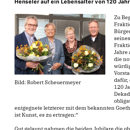
Henseler auf ein Lebensalter von 120 Jahr
Zu Beg
Frakti
Bürge
seines
Frakt
Jahre 
die no
würdig
Vorsta
dafür,
Bild: Robert Scheuermeyer
120 Ja
Dekade
oblig
entgegnete letzterer mit dem bekannten Goethe-
ist Kunst, es zu ertragen:“
Gut gelaunt nahmen die beiden Jubilare die o