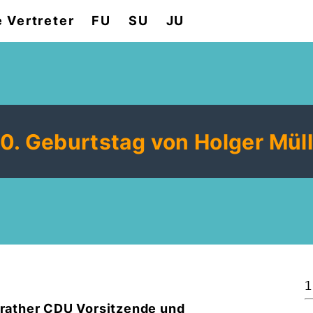
e Vertreter
FU
SU
JU
0. Geburtstag von Holger Mül
1
ösrather CDU Vorsitzende und