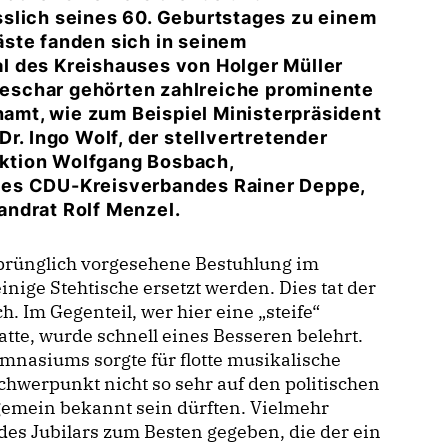
slich seines 60. Geburtstages zu einem
ste fanden sich in seinem
 des Kreishauses von Holger Müller
steschar gehörten zahlreiche prominente
enamt, wie zum Beispiel Ministerpräsident
r. Ingo Wolf, der stellvertretender
ktion Wolfgang Bosbach,
des CDU-Kreisverbandes Rainer Deppe,
andrat Rolf Menzel.
rünglich vorgesehene Bestuhlung im
nige Stehtische ersetzt werden. Dies tat der
 Im Gegenteil, wer hier eine „steife“
tte, wurde schnell eines Besseren belehrt.
nasiums sorgte für flotte musikalische
chwerpunkt nicht so sehr auf den politischen
lgemein bekannt sein dürften. Vielmehr
es Jubilars zum Besten gegeben, die der ein