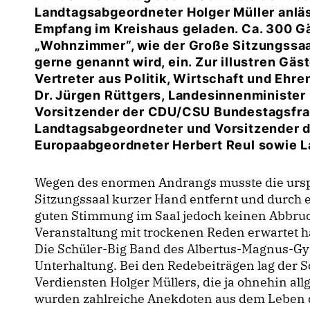
Landtagsabgeordneter Holger Müller anläs
Empfang im Kreishaus geladen. Ca. 300 Gä
Wohnzimmer“, wie der Große Sitzungssaal
gerne genannt wird, ein. Zur illustren Gä
Vertreter aus Politik, Wirtschaft und Ehr
Dr. Jürgen Rüttgers, Landesinnenminister D
Vorsitzender der CDU/CSU Bundestagsfra
Landtagsabgeordneter und Vorsitzender 
Europaabgeordneter Herbert Reul sowie L
Wegen des enormen Andrangs musste die ursp
Sitzungssaal kurzer Hand entfernt und durch ei
guten Stimmung im Saal jedoch keinen Abbruch.
Veranstaltung mit trockenen Reden erwartet ha
Die Schüler-Big Band des Albertus-Magnus-Gym
Unterhaltung. Bei den Redebeiträgen lag der S
Verdiensten Holger Müllers, die ja ohnehin al
wurden zahlreiche Anekdoten aus dem Leben d