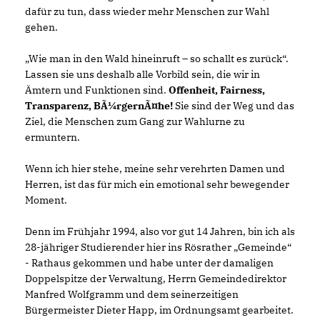
dafür zu tun, dass wieder mehr Menschen zur Wahl
gehen.
Wie man in den Wald hineinruft – so schallt es zurück“.
Lassen sie uns deshalb alle Vorbild sein, die wir in
Ämtern und Funktionen sind.
Offenheit, Fairness,
Transparenz, BÃ¼rgernÃ¤he!
Sie sind der Weg und das
Ziel, die Menschen zum Gang zur Wahlurne zu
ermuntern.
Wenn ich hier stehe, meine sehr verehrten Damen und
Herren, ist das für mich ein emotional sehr bewegender
Moment.
Denn im Frühjahr 1994, also vor gut 14 Jahren, bin ich als
28-jähriger Studierender hier ins Rösrather „Gemeinde“
- Rathaus gekommen und habe unter der damaligen
Doppelspitze der Verwaltung, Herrn Gemeindedirektor
Manfred Wolfgramm und dem seinerzeitigen
Bürgermeister Dieter Happ, im Ordnungsamt gearbeitet.