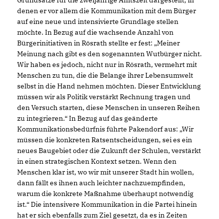
denen er vor allem die Kommunikation mit dem Bürger
auf eine neue und intensivierte Grundlage stellen
möchte. In Bezug auf die wachsende Anzahl von
Bürgerinitiativen in Rösrath stellte er fest: „Meiner
Meinung nach gibt es den sogenannten Wutbürger nicht.
Wir haben es jedoch, nicht nur in Rösrath, vermehrt mit
Menschen zu tun, die die Belange ihrer Lebensumwelt
selbst in die Hand nehmen möchten. Dieser Entwicklung
müssen wir als Politik
verstärkt Rechnung tragen und
den Versuch starten, diese Menschen in unser
en
Reihen
zu integrieren.“ In Bezug auf das geänderte
Kommunikationsbedürfnis führte Pakendorf aus: „Wir
müssen die konkreten Ratsentscheidungen, sei es ein
neues Baugebiet oder die Zukunft der Schulen, verstärkt
in einen strategischen Kontext setzen. Wenn den
Menschen klar ist, wo wir mit unserer Stadt hin wollen,
dann fällt es ihnen auch leichter nachzuempfinden,
warum die konkrete Maßnahme überhaupt notwendig
ist.“ Die intensivere Kommunikation in die Partei hinein
hat er sich ebenfalls zum Ziel gesetzt, da es in Zeiten