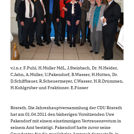
v.l.n.r. F.Puhl, H.Müller MdL, J.Steinbach, Dr. M.Heider,
C.Jahn, A.Müller, U.Pakendorf, B.Wasser, H.Hütten, Dr.
D.Schiffbauer, R.Scheuermeyer, C.Wasser, H.R.Drümmen,
H.Kohlgrüber und Fraktionsv. E.Füsser
Rösrath. Die Jahreshauptversammlung der CDU Rösrath
hat am 01.04.2011 den bisherigen Vorsitzenden Uwe
Pakendorf mit einem einstimmigen Vertrauensvotum in
seinem Amt bestätigt. Pakendorf hatte zuvor seine
Grundsätze für die zweijährige Amtszeit dargestellt, in