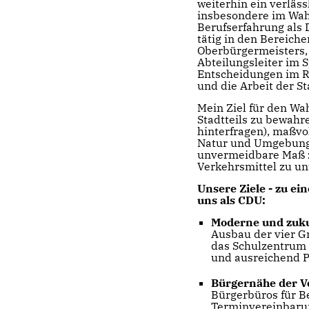
weiterhin ein verläs
insbesondere im Wah
Berufserfahrung als D
tätig in den Bereich
Oberbürgermeisters, 
Abteilungsleiter im 
Entscheidungen im R
und die Arbeit der S
Mein Ziel für den Wa
Stadtteils zu bewahr
hinterfragen), maßvo
Natur und Umgebung 
unvermeidbare Maß zu
Verkehrsmittel zu un
Unsere Ziele - zu ei
uns als CDU:
Moderne und zukun
Ausbau der vier G
das Schulzentrum 
und ausreichend P
Bürgernähe der V
Bürgerbüros für B
Terminvereinbarun