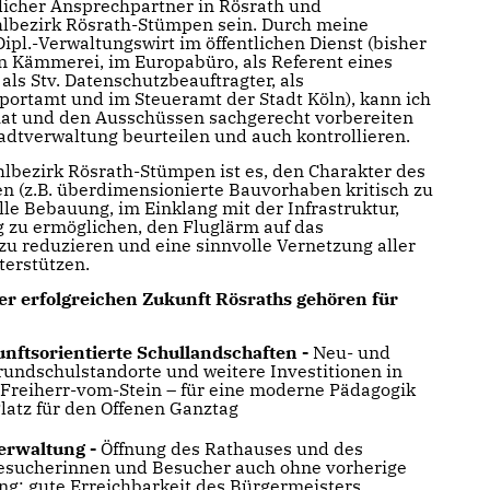
slicher Ansprechpartner in Rösrath und
lbezirk Rösrath-Stümpen sein. Durch meine
ipl.-Verwaltungswirt im öffentlichen Dienst (bisher
en Kämmerei, im Europabüro, als Referent eines
als Stv. Datenschutzbeauftragter, als
Sportamt und im Steueramt der Stadt Köln), kann ich
at und den Ausschüssen sachgerecht vorbereiten
tadtverwaltung beurteilen und auch kontrollieren.
hlbezirk Rösrath-Stümpen ist es, den Charakter des
en (z.B. überdimensionierte Bauvorhaben kritisch zu
lle Bebauung, im Einklang mit der Infrastruktur,
zu ermöglichen, den Fluglärm auf das
 reduzieren und eine sinnvolle Vernetzung aller
terstützen.
ner erfolgreichen Zukunft Rösraths gehören für
ftsorientierte Schullandschaften -
Neu- und
rundschulstandorte und weitere Investitionen in
Freiherr-vom-Stein – für eine moderne Pädagogik
latz für den Offenen Ganztag
erwaltung -
Öffnung des Rathauses und des
esucherinnen und Besucher auch ohne vorherige
g; gute Erreichbarkeit des Bürgermeisters