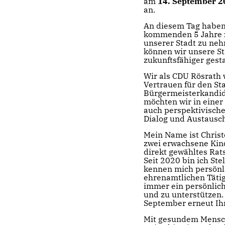
am
14. September 2
an.
An diesem Tag haben 
kommenden 5 Jahre zu
unserer Stadt zu ne
können wir unsere St
zukunftsfähiger gesta
Wir als CDU Rösrath
Vertrauen für den St
Bürgermeisterkandid
möchten wir in einer
auch perspektivisch
Dialog und Austausch
Mein Name ist Christ
zwei erwachsene Kind
direkt gewähltes Rat
Seit 2020 bin ich Ste
kennen mich persönli
ehrenamtlichen Tätig
immer ein persönlich
und zu unterstützen.
September erneut Ih
Mit gesundem Mensc