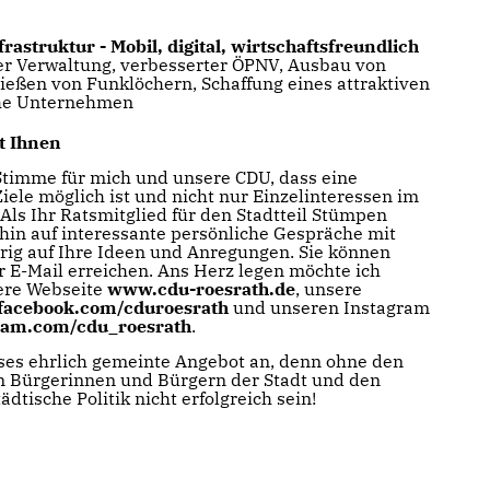
rastruktur - Mobil, digital, wirtschaftsfreundlich
der Verwaltung, verbesserter ÖPNV, Ausbau von
ießen von Funklöchern, Schaffung eines attraktiven
che Unternehmen
t Ihnen
 Stimme für mich und unsere CDU, dass eine
ele möglich ist und nicht nur Einzelinteressen im
Als Ihr Ratsmitglied für den Stadtteil Stümpen
rhin auf interessante persönliche Gespräche mit
erig auf Ihre Ideen und Anregungen. Sie können
r E-Mail erreichen. Ans Herz legen möchte ich
ere Webseite
www.cdu-roesrath.de
, unsere
acebook.com/cduroesrath
und unseren Instagram
am.com/cdu_roesrath
.
ses ehrlich gemeinte Angebot an, denn ohne den
n Bürgerinnen und Bürgern der Stadt und den
ädtische Politik nicht erfolgreich sein!