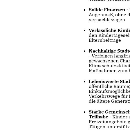
Solide Finanzen -
Augenmaß, ohne di
vernachlässigen
Verlässliche Kind
den Kindertagesei
Elternbeiträge
Nachhaltige Stadt
-
Verfolgen langfr
gewachsenen Chara
Klimaschutzaktiv
Maßnahmen zum H
Lebenswerte Stadt
öffentliche Räume
Einkaufsmöglichkei
Verkehrswege für 
die ältere Genera
Starke Gemeinscha
Teilhabe -
Kinder 
Freizeitangebote g
Tätigen unterstüt