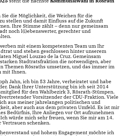
025
steht die nächste
Kommunalwahl in Rösrath
Sie die Möglichkeit, die Weichen für die
 stellen und damit Einfluss auf die Zukunft
hmen. Ihre Stimme zählt – denn nur gemeinsam
adt noch l(i)ebenswerter, gerechter und
lten.
 werben mit einem kompetenten Team um Ihr
adtrat und stehen geschlossen hinter unserem
aten Miguel Louzao de la Cruz. Gemeinsam
 starken Stadtratsfraktion die notwendigen, aber
en Themen Rösraths umsetzen, und das immer im
 mit Ihnen.
oph Jahn, ich bin 53 Jahre, verheiratet und habe
er. Dank Ihrer Unterstützung bin ich seit 2014
smitglied für den Wahlbezirk 3, Rösrath-Stümpen.
llvertretender Vorsitzender der CDU-Fraktion. Viele
ch aus meiner jahrelangen politischen und
keit, aber auch aus dem privaten Umfeld. Es ist mir
es Bedürfnis, Ihre Anliegen vor Ort aufzunehmen
 Ich würde mich sehr freuen, wenn Sie mir am 14.
r Vertrauen schenken.
henverstand und hohem Engagement möchte ich