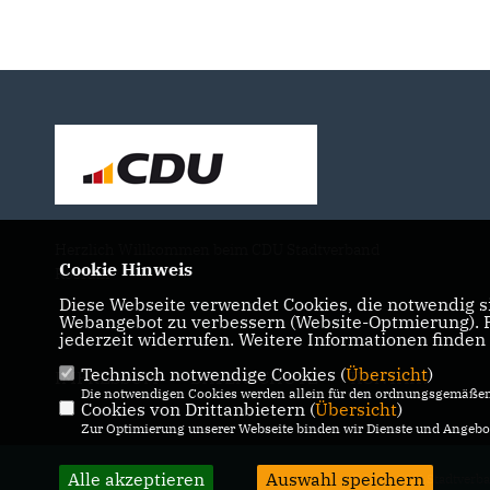
Herzlich Willkommen beim CDU Stadtverband
Cookie Hinweis
Rösrath
Diese Webseite verwendet Cookies, die notwendig si
Webangebot zu verbessern (Website-Optmierung). Fü
jederzeit widerrufen. Weitere Informationen finden
Technisch notwendige Cookies (
Übersicht
)
IMPRESSUM
DATENSCHUTZ
KONTAKT
Die notwendigen Cookies werden allein für den ordnungsgemäßen 
Cookies von Drittanbietern (
Übersicht
)
Zur Optimierung unserer Webseite binden wir Dienste und Angebot
Alle akzeptieren
Auswahl speichern
@2026 CDU Stadtverba