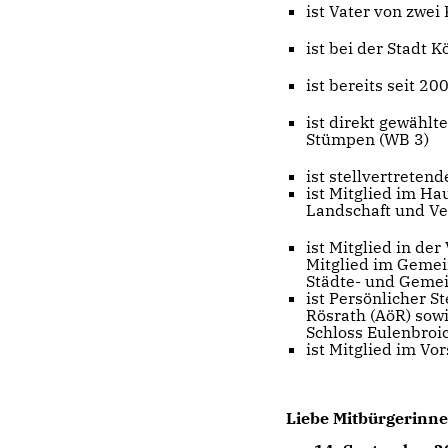
ist Vater von zwei
ist bei der Stadt K
ist bereits seit 2
ist direkt gewählt
Stümpen (WB 3)
ist stellvertreten
ist Mitglied im H
Landschaft und V
ist Mitglied in d
Mitglied im Geme
Städte- und Geme
ist Persönlicher S
Rösrath (AöR) sowi
Schloss Eulenbro
ist Mitglied im Vo
Liebe Mitbürgerinne