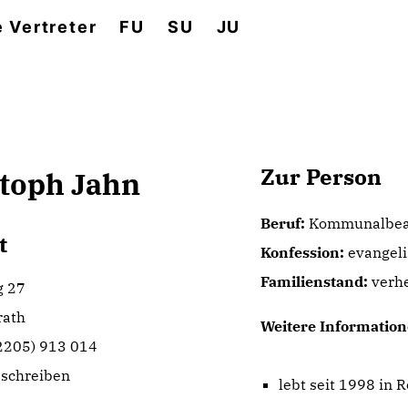
e Vertreter
FU
SU
JU
Zur Person
toph Jahn
Beruf:
Kommunalbea
t
Konfession:
evangeli
Familienstand:
verhe
g 27
rath
Weitere Information
02205) 913 014
 schreiben
lebt seit 1998 in 