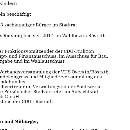
 Kindern
öln beschäftigt
003 sachkundiger Bürger im Stadtrat
es Ratsmitglied seit 2014 im Wahlbezirk Rösrath-
der Fraktionsvorsitzender der CDU-Fraktion
aupt- und Finanzausschuss, im Ausschuss für Bau,
ergabe und im Wahlausschuss
er Verbandsversammlung der VHS Overath/Rösrath,
indekongress und Mitgliederversammlung des
indebundes
tellvertreter im Verwaltungsrat der Stadtwerke
e Persönlicher Stellvertreter im Aufsichtsrat
ich GmbH
rstand der CDU - Rösrath
n und Mitbürger,