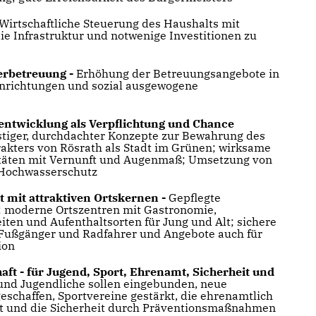
Wirtschaftliche Steuerung des Haushalts mit
e Infrastruktur und notwenige Investitionen zu
erbetreuung -
Erhöhung der Betreuungsangebote in
nrichtungen und sozial ausgewogene
entwicklung als Verpflichtung und Chance
istiger, durchdachter Konzepte zur Bewahrung des
kters von Rösrath als Stadt im Grünen; wirksame
itäten mit Vernunft und Augenmaß; Umsetzung von
ochwasserschutz
 mit attraktiven Ortskernen -
Gepflegte
; moderne Ortszentren mit Gastronomie,
ten und Aufenthaltsorten für Jung und Alt; sichere
Fußgänger und Radfahrer und Angebote auch für
tion
ft - für Jugend, Sport, Ehrenamt, Sicherheit und
und Jugendliche sollen eingebunden, neue
eschaffen, Sportvereine gestärkt, die ehrenamtlich
zt und die Sicherheit durch Präventionsmaßnahmen