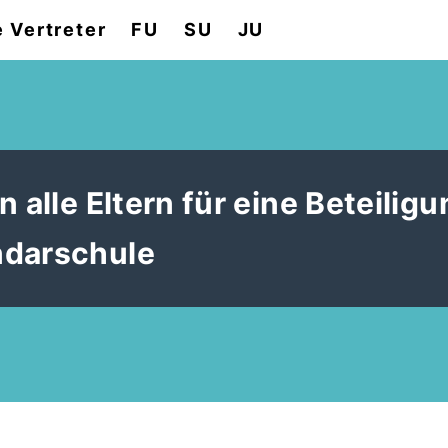
e Vertreter
FU
SU
JU
 alle Eltern für eine Beteilig
ndarschule