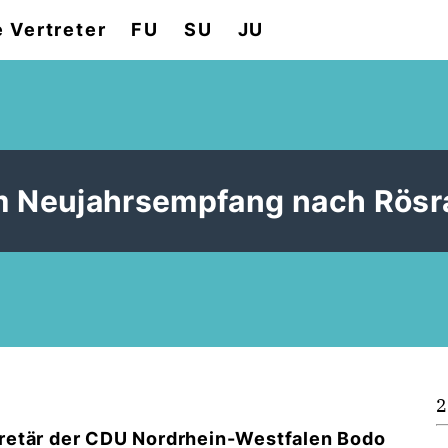
e Vertreter
FU
SU
JU
m Neujahrsempfang nach Rösr
2
retär der CDU Nordrhein-Westfalen Bodo