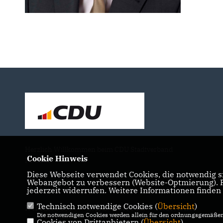
Herzlich Willkommen beim CDU Stadtverband
Cookie Hinweis
Rösrath
Diese Webseite verwendet Cookies, die notwendig si
Webangebot zu verbessern (Website-Optmierung). Fü
jederzeit widerrufen. Weitere Informationen finden
Technisch notwendige Cookies (
Übersicht
)
IMPRESSUM
DATENSCHUTZ
KONTAKT
Die notwendigen Cookies werden allein für den ordnungsgemäßen 
Cookies von Drittanbietern (
Übersicht
)