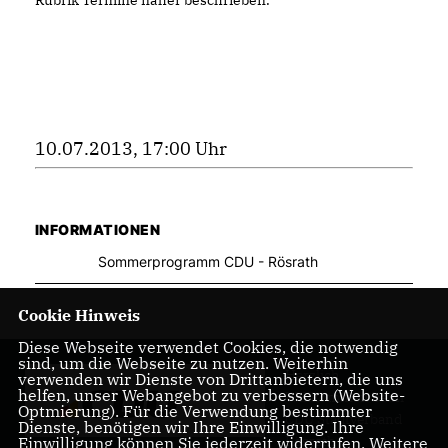
10.07.2013, 17:00 Uhr
INFORMATIONEN
Sommerprogramm CDU - Rösrath
Cookie Hinweis
Diese Webseite verwendet Cookies, die notwendig
sind, um die Webseite zu nutzen. Weiterhin
Herzlich
verwenden wir Dienste von Drittanbietern, die uns
helfen, unser Webangebot zu verbessern (Website-
Willkommen beim
Optmierung). Für die Verwendung bestimmter
CDU Stadtverband
Dienste, benötigen wir Ihre Einwilligung. Ihre
Rösrath
Einwilligung können Sie jederzeit widerrufen. Weitere