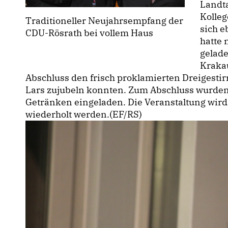
Landt
Kolle
Traditioneller Neujahrsempfang der
sich e
CDU-Rösrath bei vollem Haus
hatte 
gelad
Krakau
Abschluss den frisch proklamierten Dreigestir
Lars zujubeln konnten. Zum Abschluss wurden 
Getränken eingeladen. Die Veranstaltung wird
wiederholt werden.(EF/RS)