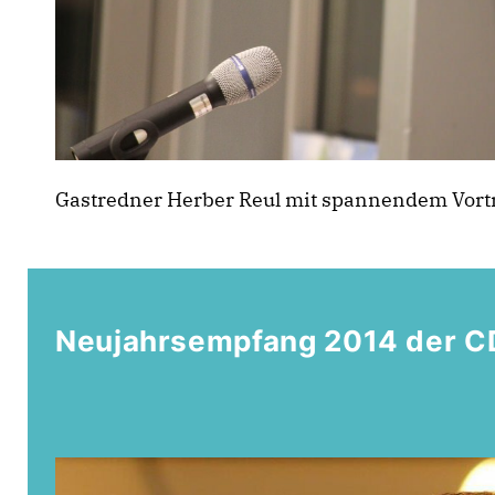
Gastredner Herber Reul mit spannendem Vort
Neujahrsempfang 2014 der C