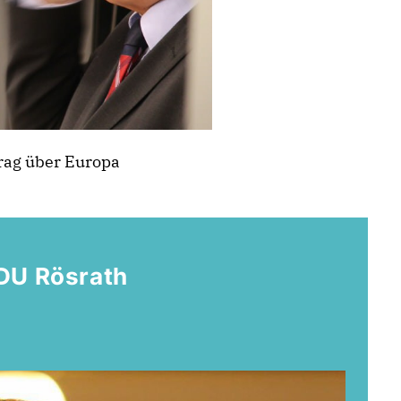
rag über Europa
DU Rösrath