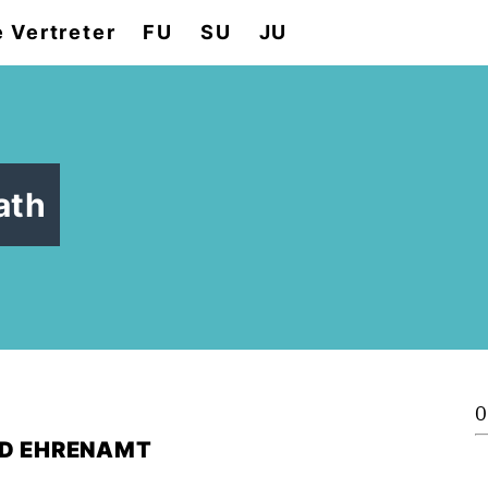
e Vertreter
FU
SU
JU
ath
0
ND EHRENAMT