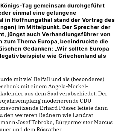
-Königs-Tag gemeinsam durchgeführt
ieder einmal eine gelungene
al in Hoffnungsthal stand der Vortrag des
ngen) im Mittelpunkt. Der Sprecher der
t, jüngst auch Verhandlungsführer von
n zum Thema Europa, beeindruckte die
äischen Gedanken: „Wir sollten Europa
Negativbeispiele wie Griechenland als
urde mit viel Beifall und als (besonderes)
eschenk mit einem Angela-Merkel-
kalender aus dem Saal verabschiedet. Der
eujahrsempfang moderierende CDU-
onsvorsitzende Erhard Füsser leitete dann
zu den weiteren Rednern wie Landrat
rmann-Josef Tebroke, Bürgermeister Marcus
uer und dem Rösrather