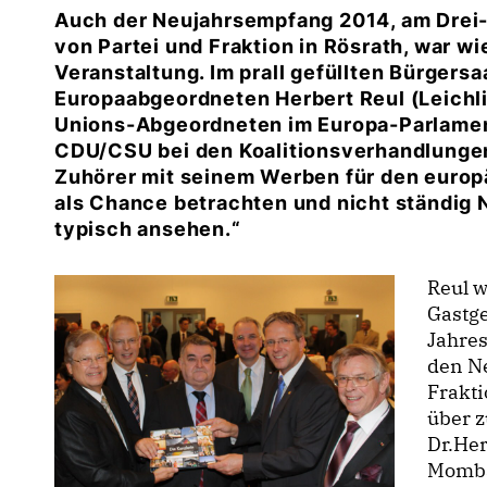
Auch der Neujahrsempfang 2014, am Drei
von Partei und Fraktion in Rösrath, war w
Veranstaltung. Im prall gefüllten Bürgersa
Europaabgeordneten Herbert Reul (Leichli
Unions-Abgeordneten im Europa-Parlamen
CDU/CSU bei den Koalitionsverhandlunge
Zuhörer mit seinem Werben für den europ
als Chance betrachten und nicht ständig 
typisch ansehen.“
Reul w
Gastg
Jahres
den N
Frakti
über 
Dr.He
Momba