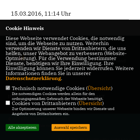
15.03.2016, 11:14 Uhr
Cookie Hinweis
Diese Webseite verwendet Cookies, die notwendig
sind, um die Webseite zu nutzen. Weiterhin
Herzlich
verwenden wir Dienste von Drittanbietern, die uns
helfen, unser Webangebot zu verbessern (Website-
Willkommen beim
Optmierung). Für die Verwendung bestimmter
CDU Stadtverband
Dienste, benötigen wir Ihre Einwilligung. Ihre
Rösrath
Einwilligung können Sie jederzeit widerrufen. Weitere
Informationen finden Sie in unserer
Datenschutzerklärung
.
Technisch notwendige Cookies (
Übersicht
)
Die notwendigen Cookies werden allein für den
IMPRESSUM
DATENSCHUTZ
KONTAKT
ordnungsgemäßen Gebrauch der Webseite benötigt.
Cookies von Drittanbietern (
Übersicht
)
Zur Optimierung unserer Webseite binden wir Dienste und
Angebote von Drittanbietern ein.
@2026 CDU Stadtverband Rösrath
Alle Rechte vorbehalten.
Alle akzeptieren
Auswahl speichern
REALISATION: SHARKNESS MEDIA GMBH & CO. KG