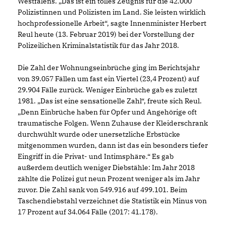
Westfalens. „Das ist ein tolles Zeugnis für die 42.000
Polizistinnen und Polizisten im Land. Sie leisten wirklich
hochprofessionelle Arbeit“, sagte Innenminister Herbert
Reul heute (13. Februar 2019) bei der Vorstellung der
Polizeilichen Kriminalstatistik für das Jahr 2018.
Die Zahl der Wohnungseinbrüche ging im Berichtsjahr
von 39.057 Fällen um fast ein Viertel (23,4 Prozent) auf
29.904 Fälle zurück. Weniger Einbrüche gab es zuletzt
1981. „Das ist eine sensationelle Zahl“, freute sich Reul.
Denn Einbrüche haben für Opfer und Angehörige oft
traumatische Folgen. Wenn Zuhause der Kleiderschrank
durchwühlt wurde oder unersetzliche Erbstücke
mitgenommen wurden, dann ist das ein besonders tiefer
Eingriff in die Privat- und Intimsphäre.“ Es gab
außerdem deutlich weniger Diebstähle: Im Jahr 2018
zählte die Polizei gut neun Prozent weniger als im Jahr
zuvor. Die Zahl sank von 549.916 auf 499.101. Beim
Taschendiebstahl verzeichnet die Statistik ein Minus von
17 Prozent auf 34.064 Fälle (2017: 41.178).