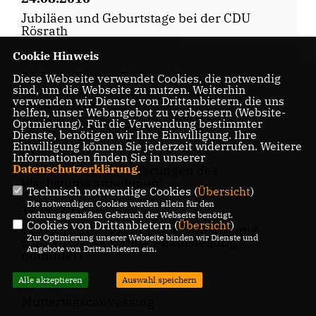
Jubiläen und Geburtstage bei der CDU
Rösrath
Cookie Hinweis
21.08.2016
70 Jahre Erhard Füsser. Wir gratulieren!
Diese Webseite verwendet Cookies, die notwendig
sind, um die Webseite zu nutzen. Weiterhin
verwenden wir Dienste von Drittanbietern, die uns
06.08.2016
helfen, unser Webangebot zu verbessern (Website-
Bergbauwanderung
Optmierung). Für die Verwendung bestimmter
Dienste, benötigen wir Ihre Einwilligung. Ihre
Einwilligung können Sie jederzeit widerrufen. Weitere
01.08.2016
Informationen finden Sie in unserer
Datenschutzerklärung
.
Rösrath: Herausforderungen des
Wachstums annehmen!
Technisch notwendige Cookies (
Übersicht
)
Die notwendigen Cookies werden allein für den
14.06.2016
ordnungsgemäßen Gebrauch der Webseite benötigt.
Cookies von Drittanbietern (
Übersicht
)
CDU Rösrath: Holger Müller einstimmig
Zur Optimierung unserer Webseite binden wir Dienste und
zur Landtagskandidatenaufstellung
Angebote von Drittanbietern ein.
nominiert
07.05.2016
Alle akzeptieren
Auswahl speichern
Muttertagscanvassing